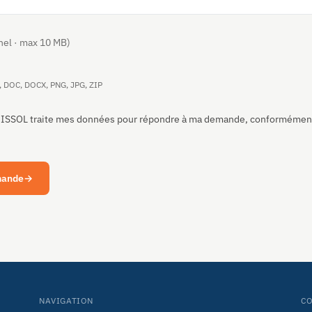
nel · max 10 MB)
, DOC, DOCX, PNG, JPG, ZIP
GISSOL traite mes données pour répondre à ma demande, conformément
mande
→
NAVIGATION
C