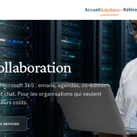
Accueil
Référ
Solutions
ollaboration
Microsoft 365 : emails, agendas, co-édition
et chat. Pour les organisations qui veulent
leurs coûts.
es services