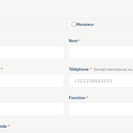
Monsieur
Nom
*
l
*
Téléphone
*
(format international, 
Fonction
*
ande
*