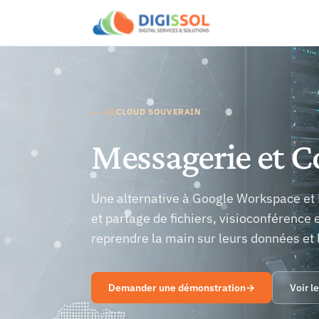
— 01
CLOUD SOUVERAIN
Messagerie et C
Une alternative à Google Workspace et 
et partage de fichiers, visioconférence 
reprendre la main sur leurs données et 
Demander une démonstration
→
Voir l