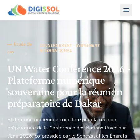
— Étude de
GOUVERNEMENT · ÉVÉNEMENT
INTERNATIONAL
cas
UN Water Conference 2026 -
Plateforme numérique
souveraine pour la réunion
préparatoire de Dakar
Plateforme numérique complète pour la réunion
préparatoire de la Conférence des Nations Unies sur
l'Eau 2026, co-présidée par le Sénégal et les Émirats