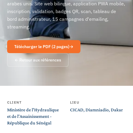
arabes unis. Site web bilingue, application PWA mobile,
inscription, validation, badges QR, scan, tableau de
bord administrateur, 15 campagnes d'emailing,
streaming.
Télécharger le PDF (2 pages)
→
← Retour aux références
CLIENT
LIEU
Ministère de l'Hydraulique
CICAD, Diamniadio, Dakar
et de l'Assainissement -
République du Sénégal